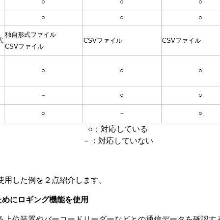
○
○
○
○
○
○
独自形式ファイル
式
CSVファイル
CSVファイル
CSVファイル
○
○
○
－
○
○
○
－
○
○：対応している
－：対応していない
使用した例を２点紹介します。
のためにロギング機能を使用
いる上位装置やバーコードリーダーなどとの通信データを確認す