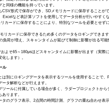
グと同様の機能を持っています。
もCSV形式で保存ができ、SDメモリカードに保存することが
、Excelなど表計算ソフトを使用してデータ分析が行いやすく
メモリカードに保存することにより、特別なツールを必要とせず
メモリカードに保存できるため多くのデータをロギングできます
への負荷が増え、スキャンタイムが延びて制御に影響が出る可能
でおよそ65～180μsほどスキャンタイムに影響が出ます（実際
変化します）。
ール
とは別にロギングデータを表示するツールを使用することで、
データ解析などが行えます。
グツールに付属している場合が多く、ラダープロジェクトから
もあります。
ータのグラフ表示、2点間の時間計測、グラフの重ね合わせ表