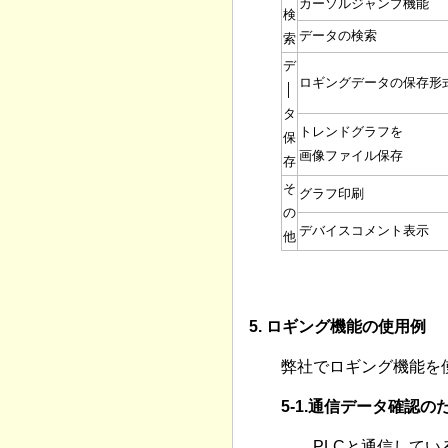
カーソルジャンプ機能
検
データの検索
索
デ
ロギングデータの保存形
│
タ
トレンドグラフを
保
画像ファイル保存
存
そ
グラフ印刷
の
デバイスコメント表示
他
5. ロギング機能の使用例
弊社でロギング機能を
5-1.通信データ確認
PLCと通信して