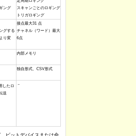
定周期ロギング
ギング
スキャンごとのロギング
トリガロギング
定
接点最大31 点
ングする
チャネル（ワード）最大
より変
6点
内部メモリ
独自形式、CSV形式
－
使用したロ
転送
グ、ビットデバイスまたは命