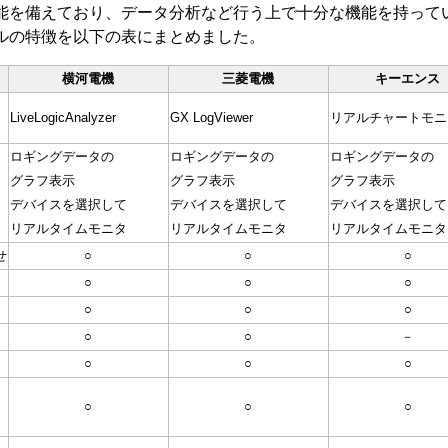
能を備えており、データ分析など行う上で十分な機能を持って
ルの特徴を以下の表にまとめました。
横河電機
三菱電機
キーエンス
LiveLogicAnalyzer
GX LogViewer
リアルチャートモニ
ロギングデータの
ロギングデータの
ロギングデータの
グラフ表示
グラフ表示
グラフ表示
デバイスを選択して
デバイスを選択して
デバイスを選択して
リアルタイムモニタ
リアルタイムモニタ
リアルタイムモニタ
せ
○
○
○
○
○
○
○
○
○
○
○
－
○
○
○
○
○
○