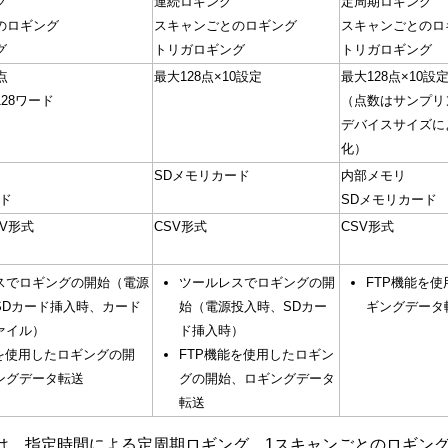
グ
連続ロギング
定周期ロギング
のロギング
スキャンごとのロギング
スキャンごとのロ
グ
トリガロギング
トリガロギング
点
最大128点×10設定
最大128点×10設
28ワード
（点数はサンプリ
デバイスサイズに
化）
SDメモリカード
内部メモリ
ド
SDメモリカード
V形式
CSV形式
CSV形式
スでロギングの開始（電源
ツールレスでロギングの開
FTP機能を
SDカード挿入時、カード
始（電源投入時、SDカー
ギングデータ
ァイル）
ド挿入時）
能を使用したロギングの開
FTP機能を使用したロギン
ングデータ転送
グの開始、ロギングデータ
転送
は、指定時間による定周期ロギング、1スキャンごとのロギン