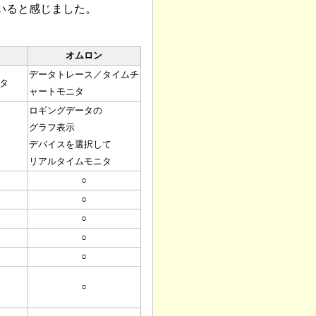
いると感じました。
オムロン
データトレース／タイムチ
タ
ャートモニタ
ロギングデータの
グラフ表示
デバイスを選択して
リアルタイムモニタ
○
○
○
○
○
○