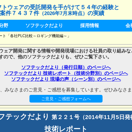
フトウェアの受託開発を手がけて５４年の経験と
案件７４３７件
の実績
（2026年7月末時点）
分野
ソフテックだより
採用情報
会
ポート「各社PLC比較～ロギング機能編～」
ウェア開発に関する情報や開発現場における社員の取り組みな
すので、他のソフテックだよりも、ぜひご覧下さい。
ソフテックだより（発行日順）のページへ
ソフテックだより 技術レポート（技術分野別）のページへ
ソフテックだより 現場の声（シーン別）のページへ
、みなさまのご意見・ご感想を募集しています。ぜひみなさま
ご意見・ご感想フォームへ
フテックだより
第２２１号（2014年11月5日発
技術レポート