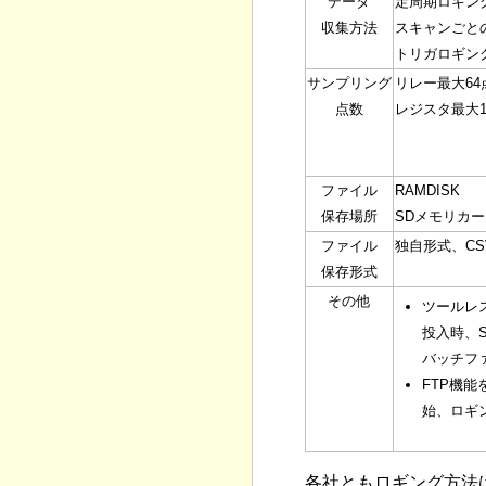
データ
定周期ロギン
収集方法
スキャンごと
トリガロギン
サンプリング
リレー最大64
点数
レジスタ最大1
ファイル
RAMDISK
保存場所
SDメモリカー
ファイル
独自形式、CS
保存形式
その他
ツールレ
投入時、
バッチフ
FTP機
始、ロギ
各社ともロギング方法