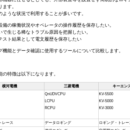
ります。
のような状況で利用することが多いです。
設備の稼働状況やオペレータの操作履歴を保存したい。
いで生じる稀なトラブル原因を把握したい。
テスト結果として電文履歴を保存したい
ング機能とデータ確認に使用するツールについて比較します。
機能の特徴は以下になります。
横河電機
三菱電機
キーエン
QnUDVCPU
KV-5500
LCPU
KV-5000
RCPU
KV-3000
トレース
データロギング
ロギング・トレー