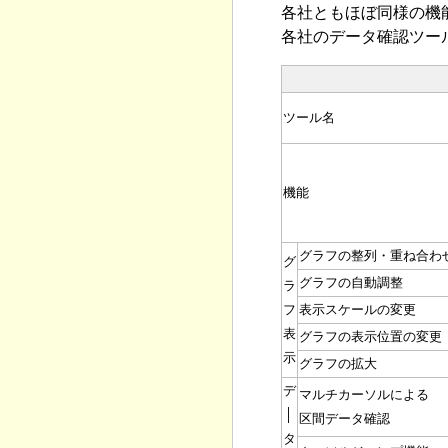
各社ともほぼ同様の機
各社のデータ確認ツー
ツール名
機能
グラフの整列・重ね合わ
グ
グラフの自動調整
ラ
フ
表示スケールの変更
表
グラフの表示位置の変更
示
グラフの拡大
デ
マルチカーソルによる
│
区間データ確認
タ