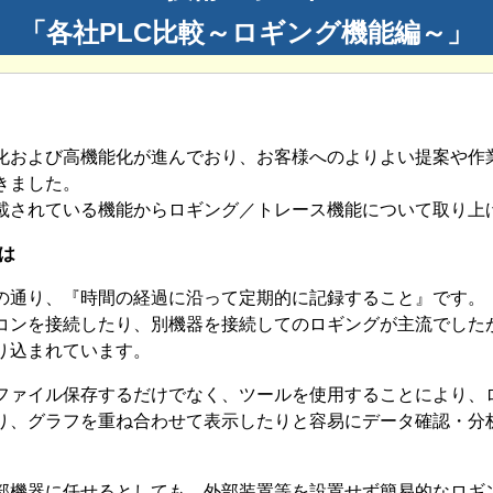
「各社PLC比較～ロギング機能編～」
速化および高機能化が進んでおり、お客様へのよりよい提案や作
きました。
搭載されている機能からロギング／トレース機能について取り上
とは
の通り、『時間の経過に沿って定期的に記録すること』です。
ソコンを接続したり、別機器を接続してのロギングが主流でしたが
り込まれています。
ファイル保存するだけでなく、ツールを使用することにより、
り、グラフを重ね合わせて表示したりと容易にデータ確認・分
。
部機器に任せるとしても、外部装置等を設置せず簡易的なロギ