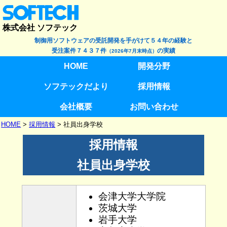
株式会社 ソフテック
制御用ソフトウェアの受託開発を手がけて５４年の経験と
受注案件７４３７件
の実績
（2026年7月末時点）
HOME
開発分野
ソフテックだより
採用情報
会社概要
お問い合わせ
HOME
>
採用情報
> 社員出身学校
採用情報
社員出身学校
会津大学大学院
茨城大学
岩手大学