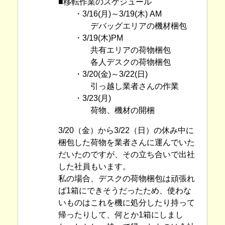
■移転作業のスケジュール
・3/16(月)～3/19(木) AM
デバッグエリアの機材梱包
・3/19(木)PM
共有エリアの荷物梱包
各人デスクの荷物梱包
・3/20(金)～3/22(日)
引っ越し業者さんの作業
・3/23(月)
荷物、機材の開梱
3/20（金）から3/22（日）の休み中に
梱包した荷物を業者さんに運んでいた
だいたのですが、その立ち合いで出社
した社員もいます。
私の場合、デスクの荷物梱包は頑張れ
ば1箱にできそうだったため、使わな
いものはこれを機に処分したり持って
帰ったりして、何とか1箱にしまし