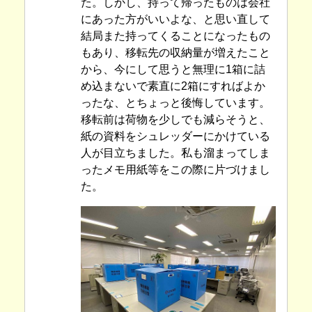
た。しかし、持って帰ったものは会社
にあった方がいいよな、と思い直して
結局また持ってくることになったもの
もあり、移転先の収納量が増えたこと
から、今にして思うと無理に1箱に詰
め込まないで素直に2箱にすればよか
ったな、とちょっと後悔しています。
移転前は荷物を少しでも減らそうと、
紙の資料をシュレッダーにかけている
人が目立ちました。私も溜まってしま
ったメモ用紙等をこの際に片づけまし
た。