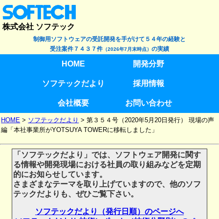
株式会社 ソフテック
制御用ソフトウェアの受託開発を手がけて５４年の経験と
受注案件７４３７件
の実績
（2026年7月末時点）
HOME
開発分野
ソフテックだより
採用情報
会社概要
お問い合わせ
HOME
>
ソフテックだより
>
第３５４号（2020年5月20日発行） 現場の声
編「本社事業所がYOTSUYA TOWERに移転しました」
「ソフテックだより」では、ソフトウェア開発に関す
る情報や開発現場における社員の取り組みなどを定期
的にお知らせしています。
さまざまなテーマを取り上げていますので、他のソフ
テックだよりも、ぜひご覧下さい。
ソフテックだより（発行日順）のページへ