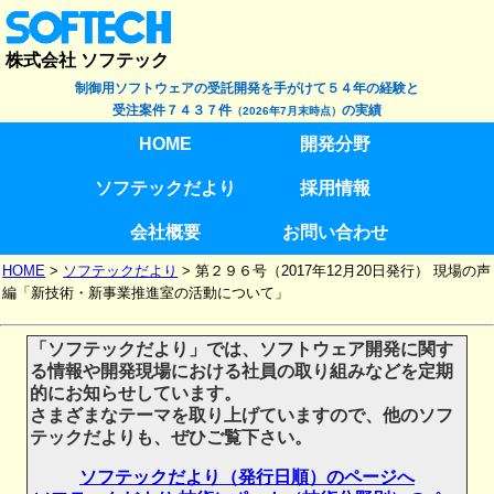
株式会社 ソフテック
制御用ソフトウェアの受託開発を手がけて５４年の経験と
受注案件７４３７件
の実績
（2026年7月末時点）
HOME
開発分野
ソフテックだより
採用情報
会社概要
お問い合わせ
HOME
>
ソフテックだより
>
第２９６号（2017年12月20日発行） 現場の声
編「新技術・新事業推進室の活動について」
「ソフテックだより」では、ソフトウェア開発に関す
る情報や開発現場における社員の取り組みなどを定期
的にお知らせしています。
さまざまなテーマを取り上げていますので、他のソフ
テックだよりも、ぜひご覧下さい。
ソフテックだより（発行日順）のページへ