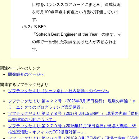
目標をバランススコアカードにまとめ、達成状況
を毎月100点満点中何点という形で評価していま
す。
（※2）S-BEY
「Softech Best Engineer of the Year」の略で、そ
の年で一番優れた功績をあげた人が表彰されま
す。
関連ページへのリンク
開発紹介のページへ
関連するソフテックだより
ソフテックだより（シーン別）～社内活動～のページへ
ソフテックだより 第４２２号 （2023年3月15日発行） 現場の声編「ｅ
ラーニングでのプログラミング言語習得」
ソフテックだより 第２７８号（2017年3月15日発行） 現場の声編「借用
品管理室の活動について」
ソフテックだより 第２７０号（2016年11月16日発行）現場の声編「5S
推進室活動～オフィスのCO2濃度対策～」
ソフテックだより 第２６４号（2016年8月17日発行）現場の声編「5S推