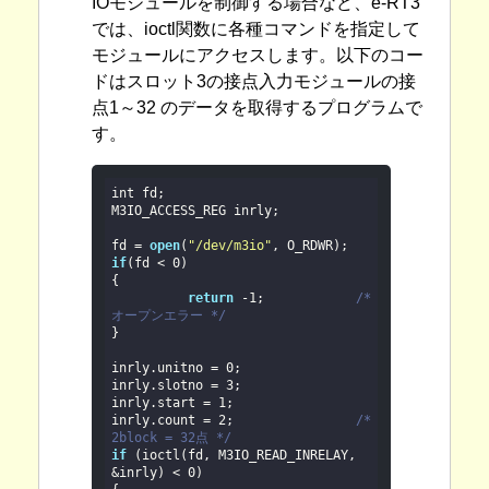
IOモジュールを制御する場合など、e-RT3
では、ioctl関数に各種コマンドを指定して
モジュールにアクセスします。以下のコー
ドはスロット3の接点入力モジュールの接
点1～32 のデータを取得するプログラムで
す。
int fd;

M3IO_ACCESS_REG inrly;

fd = 
open
(
"/dev/m3io"
if
(fd < 
0
)

{

return
 -
1
;        	
/* 
オープンエラー */

}

inrly.unitno = 
0
;

inrly.slotno = 
3
;

inrly.start = 
1
;

inrly.count = 
2
; 		
/* 
2block = 32点 */
if
 (ioctl(fd, M3IO_READ_INRELAY, 
&inrly) < 
0
)
