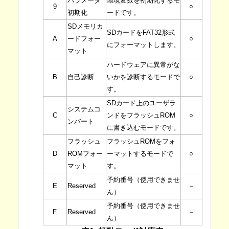
パラメータ
環境変数を初期化するモ
9
○
初期化
ードです。
SDメモリカ
SDカードをFAT32形式
A
ードフォー
○
にフォーマットします。
マット
ハードウェアに異常がな
B
自己診断
いかを診断するモードで
○
す。
SDカード上のユーザラ
システムコ
C
ンドをフラッシュROM
○
ンバート
に書き込むモードです。
フラッシュ
フラッシュROMをフォ
D
ROMフォー
ーマットするモードで
○
マット
す。
予約番号（使用できませ
E
Reserved
－
ん）
予約番号（使用できませ
F
Reserved
－
ん）