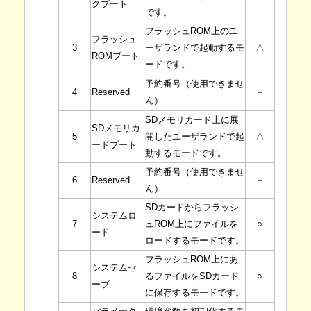
クブート
です。
フラッシュROM上のユ
フラッシュ
3
ーザランドで起動するモ
△
ROMブート
ードです。
予約番号（使用できませ
－
4
Reserved
ん）
SDメモリカード上に展
SDメモリカ
5
開したユーザランドで起
△
ードブート
動するモードです。
予約番号（使用できませ
6
Reserved
－
ん）
SDカードからフラッシ
システムロ
7
ュROM上にファイルを
○
ード
ロードするモードです。
フラッシュROM上にあ
システムセ
8
るファイルをSDカード
○
ーブ
に保存するモードです。