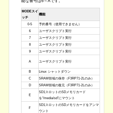
能な番号は6～Aです。
MODEスイ
機能
ッチ
0-5
予約番号（使用できません）
6
ユーザスクリプト実行
7
ユーザスクリプト実行
8
ユーザスクリプト実行
9
ユーザスクリプト実行
A
ユーザスクリプト実行
B
Linux シャットダウン
C
SRAM領域の保存（F3RP71-2Lのみ）
D
SRAM領域の復元（F3RP71-2Lのみ）
SD1スロットのSDメモリカード
E
を“/media/sd”にマウント
SD1スロットのSDメモリカードをアンマ
F
ウント