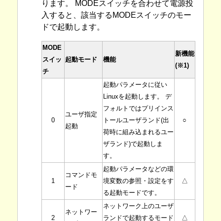
ります。 MODEスイッチを合わせて電源投
入すると、該当するMODEスイッチのモー
ドで起動します。
MODE
新機能
スイッ
起動モード
機能
(※1)
チ
起動パラメータに従い
Linuxを起動します。 デ
フォルトではプリインス
ユーザ指定
0
トールユーザランド(出
○
起動
荷時に組み込まれるユー
ザランド)で起動しま
す。
起動パラメータなどの環
コマンドモ
1
境変数の参照・設定をす
△
ード
る起動モードです。
ネットワーク上のユーザ
ネットワー
2
ランドで起動するモード
△