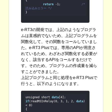
{

return
 -
1
;        	
/* 
読み込みエラー */

}
e-RT3の開発では、上記のようなプログラ
ムは直感的でないため、上記プログラムを
関数化して、その関数をコールしていまし
た。e-RT3 Plusでは、専用のAPIが用意さ
れているため、わざわざ関数化する必要が
なく、該当するAPIをコールするだけで
す。そのため、プログラムの作成量を減ら
すことができました。
上記プログラムと同じ処理をe-RT3 Plusで
行うと、以下のようになります。
unsigned short 
data
[
4
if
(readM3InRelay(
0
, 
3
, 
1
, 
2
, 
data
) 
< 
0
)

{
