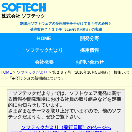
株式会社 ソフテック
制御用ソフトウェアの受託開発を手がけて５４年の経験と
受注案件７４３７件
の実績
（2026年7月末時点）
HOME
開発分野
ソフテックだより
採用情報
会社概要
お問い合わせ
HOME
>
ソフテックだより
>
第２６７号（2016年10月5日発行） 技術レポ
ート「e-RT3 plusの新機能について」
「ソフテックだより」では、ソフトウェア開発に関す
る情報や開発現場における社員の取り組みなどを定期
的にお知らせしています。
さまざまなテーマを取り上げていますので、他のソフ
テックだよりも、ぜひご覧下さい。
ソフテックだより（発行日順）のページへ