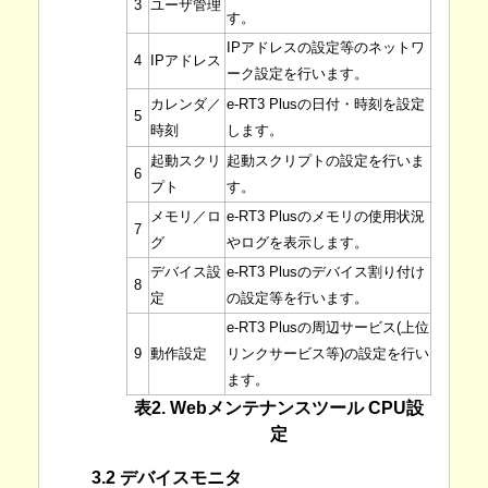
3
ユーザ管理
す。
IPアドレスの設定等のネットワ
4
IPアドレス
ーク設定を行います。
カレンダ／
e-RT3 Plusの日付・時刻を設定
5
時刻
します。
起動スクリ
起動スクリプトの設定を行いま
6
プト
す。
メモリ／ロ
e-RT3 Plusのメモリの使用状況
7
グ
やログを表示します。
デバイス設
e-RT3 Plusのデバイス割り付け
8
定
の設定等を行います。
e-RT3 Plusの周辺サービス(上位
9
動作設定
リンクサービス等)の設定を行い
ます。
表2. Webメンテナンスツール CPU設
定
3.2 デバイスモニタ