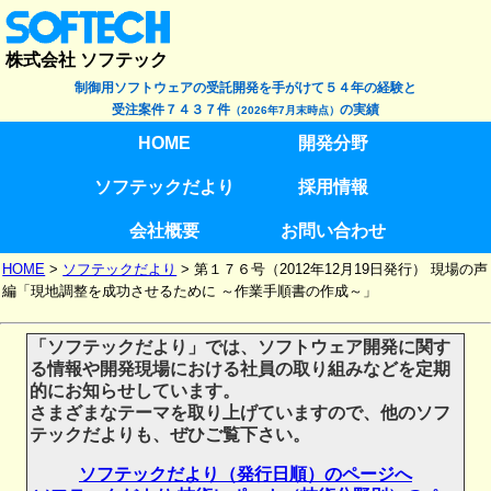
株式会社 ソフテック
制御用ソフトウェアの受託開発を手がけて５４年の経験と
受注案件７４３７件
の実績
（2026年7月末時点）
HOME
開発分野
ソフテックだより
採用情報
会社概要
お問い合わせ
HOME
>
ソフテックだより
>
第１７６号（2012年12月19日発行） 現場の声
編「現地調整を成功させるために ～作業手順書の作成～」
「ソフテックだより」では、ソフトウェア開発に関す
る情報や開発現場における社員の取り組みなどを定期
的にお知らせしています。
さまざまなテーマを取り上げていますので、他のソフ
テックだよりも、ぜひご覧下さい。
ソフテックだより（発行日順）のページへ