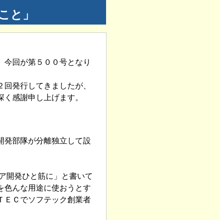
こと」
、今回が第５００号となり
２回発行してきましたが、
深く感謝申し上げます。
開発部隊が分離独立して設
ア開発ひと筋に」と書いて
を色んな用途に使おうとす
ＴＥＣでソフテック創業者
。