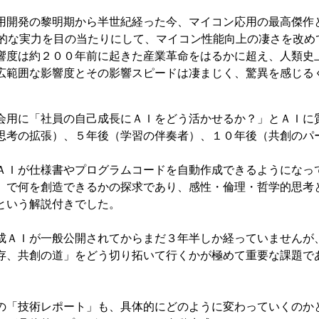
開発の黎明期から半世紀経った今、マイコン応用の最高傑作ともいえる
）」の驚異的な実力を目の当たりにして、マイコン性能向上の凄さを改
響度は約２００年前に起きた産業革命をはるかに超え、人類史
広範囲な影響度とその影響スピードは凄まじく、驚異を感じる
会用に「社員の自己成長にＡＩをどう活かせるか？」とＡＩに
思考の拡張）、５年後（学習の伴奏者）、１０年後（共創のパ
ＡＩが仕様書やプログラムコードを自動作成できるようになっ
』で何を創造できるかの探求であり、感性・倫理・哲学的思考と
という解説付きでした。
成ＡＩが一般公開されてからまだ３年半しか経っていませんが
存、共創の道」をどう切り拓いて行くかが極めて重要な課題で
の「技術レポート」も、具体的にどのように変わっていくのか