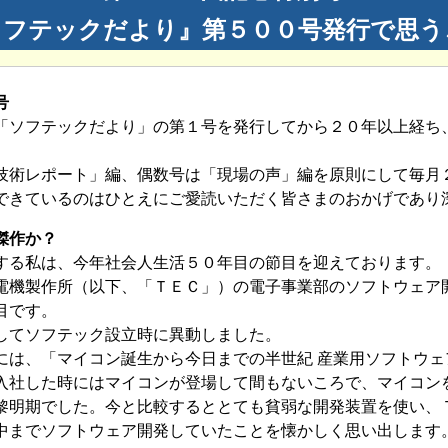
ソフテックだより』第５００号発行で思う
号
「ソフテックだより」の第１号を発行してから２０年以上経ち
技術レポート」編、偶数号は「現場の声」編を原則にして毎月
できているのはひとえにご愛読いただく皆さまのおかげであり
傑作か？
する私は、今年社会人生活５０年目の節目を迎えております。
電機製作所（以下、「ＴＥＣ」）の電子事業部のソフトウェア
目です。
してソフテック設立時に異動しました。
には、「マイコン誕生から今日までの半世紀 産業用ソフトウェ
入社した時にはマイコンが登場して間もないころで、マイコン
黎明期でした。今と比較するととても貧弱な開発装置を使い、
中までソフトウェア開発していたことを懐かしく思い出します