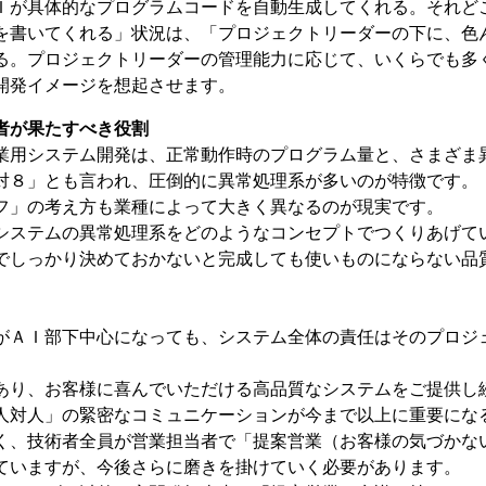
Ｉが具体的なプログラムコードを自動生成してくれる。それど
を書いてくれる」状況は、「プロジェクトリーダーの下に、色
る。プロジェクトリーダーの管理能力に応じて、いくらでも多
開発イメージを想起させます。
者が果たすべき役割
業用システム開発は、正常動作時のプログラム量と、さまざま
対８」とも言われ、圧倒的に異常処理系が多いのが特徴です。
フ」の考え方も業種によって大きく異なるのが現実です。
システムの異常処理系をどのようなコンセプトでつくりあげて
でしっかり決めておかないと完成しても使いものにならない品
がＡＩ部下中心になっても、システム全体の責任はそのプロジ
あり、お客様に喜んでいただける高品質なシステムをご提供し
人対人」の緊密なコミュニケーションが今まで以上に重要にな
く、技術者全員が営業担当者で「提案営業（お客様の気づかな
ていますが、今後さらに磨きを掛けていく必要があります。