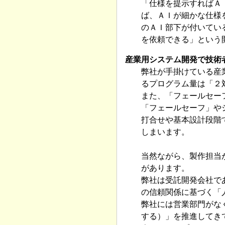
「仕様を提示すればＡ
ば、ＡＩが細かな仕様
のＡＩ部下が付いてい
を依頼できる」という
産業用システム開発で技術
弊社が手掛けている産
るプログラム量は「２
また、「フェールセー
「フェールセーフ」や
打合せや基本設計段階
しまいます。
当然ながら、製作担当
があります。
弊社は受託開発会社で
の信頼関係に基づく「
弊社には営業部門がな
する）」を推進してき