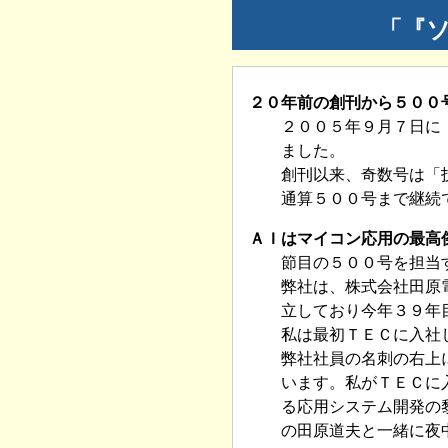
「『
２０年前の創刊から５００
２００５年９月７日に
ました。
創刊以来、奇数号は「
通算５００号まで継続
ＡＩはマイコン応用の最高
節目の５００号を担当
弊社は、株式会社田原
立しており今年３９年
私は最初ＴＥＣに入社
弊社社員の名刺の右上
います。私がＴＥＣに
る応用システム開発の
の田原道夫と一緒に夜