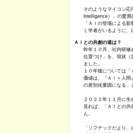
そのようなマイコン応用
Intelligence
「ＡＩの登場による影
く学者がいるように、
ＡＩとの共創の道は？
昨年１０月、社内研修
位置づけ」を、現状（
ました。
１０年後については「
価値は、『ＡＩ＋人間
の差別化要因になる」
２０２２年１１月に生
見れば、「ＡＩとの共
ん。
「ソフテックだより」