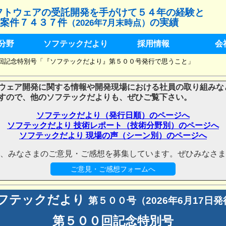
フトウェアの受託開発を手がけて５４年の経験と
案件７４３７件
の実績
（2026年7月末時点）
分野
ソフテックだより
採用情報
会
００回記念特別号「『ソフテックだより』第５００号発行で思うこと」
ウェア開発に関する情報や開発現場における社員の取り組みな
すので、他のソフテックだよりも、ぜひご覧下さい。
ソフテックだより（発行日順）のページへ
ソフテックだより 技術レポート（技術分野別）のページへ
ソフテックだより 現場の声（シーン別）のページへ
、みなさまのご意見・ご感想を募集しています。ぜひみなさま
ご意見・ご感想フォームへ
フテックだより
第５００号（2026年6月17日発
第５００回記念特別号