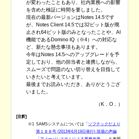
が変わったこともあり、社内業務への影響
を含めた検証に時間を要しました。
現在の最新バージョンはNotes 14.5です
が、Notes Client 14.5では32ビット版が廃
止され64ビット版のみとなったことや、AI
機能であるDomino IQ（※4）への対応な
ど、新たな懸念事項もあります。
今年はNotes 14.5へのアップグレードを予
定しており、他の担当者と連携しながら、
スムーズで問題のない切り替えを目指して
いきたいと考えています。
最後までお読みいただき、ありがとうござ
いました。
（K．O．）
[注釈]
※1
SAMSシステムについては「
ソフテックだより
第１８８号 (2013年6月19日発行) 現場の声編
「アメーバシステムによる業務改善」
」を参照