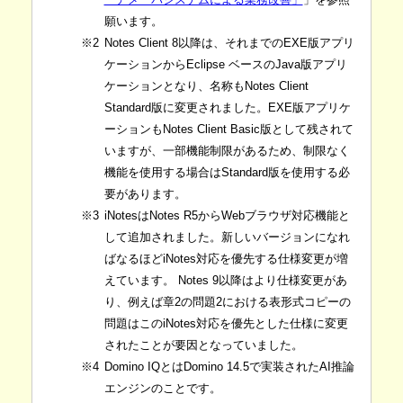
願います。
※2
Notes Client 8以降は、それまでのEXE版アプリ
ケーションからEclipse ベースのJava版アプリ
ケーションとなり、名称もNotes Client
Standard版に変更されました。EXE版アプリケ
ーションもNotes Client Basic版として残されて
いますが、一部機能制限があるため、制限なく
機能を使用する場合はStandard版を使用する必
要があります。
※3
iNotesはNotes R5からWebブラウザ対応機能と
して追加されました。新しいバージョンになれ
ばなるほどiNotes対応を優先する仕様変更が増
えています。 Notes 9以降はより仕様変更があ
り、例えば章2の問題2における表形式コピーの
問題はこのiNotes対応を優先とした仕様に変更
されたことが要因となっていました。
※4
Domino IQとはDomino 14.5で実装されたAI推論
エンジンのことです。