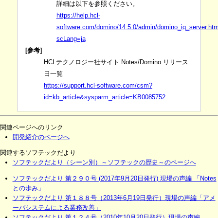
詳細は以下を参照ください。
https://help.hcl-
software.com/domino/14.5.0/admin/domino_iq_server.htm
scLang=ja
[参考]
HCLテクノロジー社サイト Notes/Domino リリース
日一覧
https://support.hcl-software.com/csm?
id=kb_article&sysparm_article=KB0085752
関連ページへのリンク
開発紹介のページへ
関連するソフテックだより
ソフテックだより（シーン別）～ソフテックの歴史～のページへ
ソフテックだより 第２９０号 (2017年9月20日発行) 現場の声編 「Notes
との歩み」
ソフテックだより 第１８８号（2013年6月19日発行）現場の声編「アメ
ーバシステムによる業務改善」
ソフテックだより 第１２４号（2010年10月20日発行）現場の声編