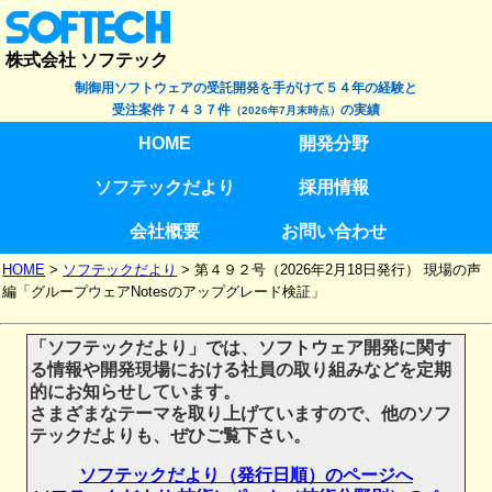
株式会社 ソフテック
制御用ソフトウェアの受託開発を手がけて５４年の経験と
受注案件７４３７件
の実績
（2026年7月末時点）
HOME
開発分野
ソフテックだより
採用情報
会社概要
お問い合わせ
HOME
>
ソフテックだより
>
第４９２号（2026年2月18日発行） 現場の声
編「グループウェアNotesのアップグレード検証」
「ソフテックだより」では、ソフトウェア開発に関す
る情報や開発現場における社員の取り組みなどを定期
的にお知らせしています。
さまざまなテーマを取り上げていますので、他のソフ
テックだよりも、ぜひご覧下さい。
ソフテックだより（発行日順）のページへ