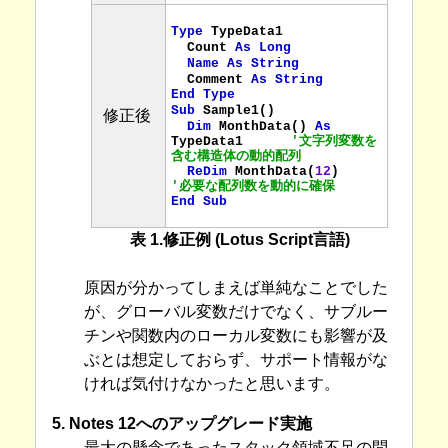
Type
TypeData1
Count
As Long
Name
As String
Comment
As String
End Type
Sub
Sample1()
修正後
Dim
MonthData() 
As
TypeData1
'文字列変数を
含む構造体の動的配列
ReDim
MonthData(
12
)
'必要な配列数を動的に確保
End Sub
表 1.修正例 (Lotus Script言語)
原因が分かってしまえば単純なことでした
が、グローバル変数だけでなく、サブルー
チンや関数内のローカル変数にも影響が及
ぶとは想定しておらず、サポート情報がな
ければ気付けなかったと思います。
5. Notes 12へのアップグレード実施
最大の懸念であったスタック領域不足の問