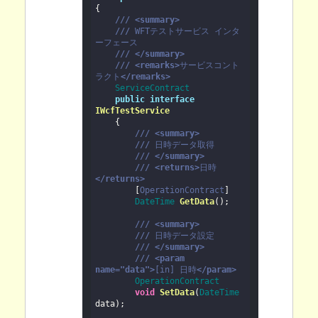
{

///
<summary>
///
WFTテストサービス インタ
ーフェース
///
</summary>
///
<remarks>
サービスコント
ラクト
</remarks>
ServiceContract
public
interface
IWcfTestService

    {

///
<summary>
///
日時データ取得
///
</summary>
///
<returns>
日時
</returns>

        [
OperationContract
]

DateTime
GetData
(
)
;

///
<summary>
///
日時データ設定
///
</summary>
///
<param 
name="data">
[in] 日時
</param>
OperationContract
void
SetData
(
DateTime
data
)
;
