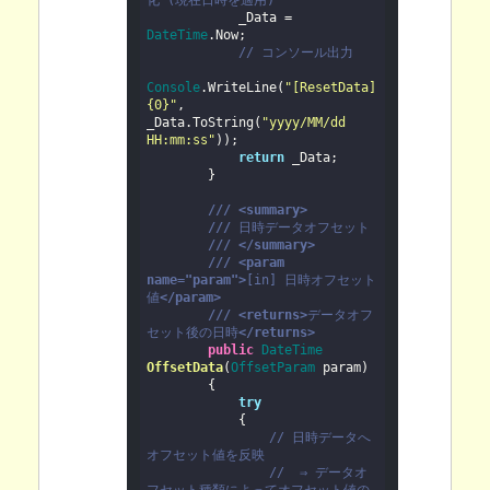
化 (現在日時を適用)

            _Data = 
DateTime
.Now;

// コンソール出力
Console
.WriteLine(
"[ResetData] 
{0}"
, 
_Data.ToString(
"yyyy/MM/dd 
HH:mm:ss"
));

return
 _Data;

        }

///
<summary>
///
日時データオフセット
///
</summary>
///
<param 
name="param">
[in] 日時オフセット
値
</param>
///
<returns>
データオフ
セット後の日時
</returns>
public
DateTime 
OffsetData
(
OffsetParam
 param
)

        {

try
            {

// 日時データへ
オフセット値を反映
//  ⇒ データオ