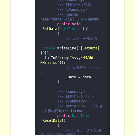
///
<summary>
///
日時データ設定
///
</summary>
///
<param 
name="data">
[in] 日時
</param>
public
void
SetData
(
DateTime
 data
)

        {

// コンソール出力
Console
.WriteLine(
"[SetData] 
{0}"
, 
data.ToString(
"yyyy/MM/dd 
HH:mm:ss"
));

// 日時データへセッ
ト

            _Data = data;

        }

///
<summary>
///
日時データリセット
///
</summary>
///
<returns>
データリセ
ット後の日時
</returns>
public
DateTime
ResetData
(
)

        {

// 日時データを初期