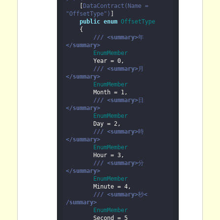

    [
DataContract
(Name = 
"
OffsetType
"
)
]

public
enum
OffsetType
    {

///
<summary>
年
</summary>
EnumMember
        Year = 
0
,

///
<summary>
月
</summary>
EnumMember
        Month = 
1
,

///
<summary>
日
</summary>
EnumMember
        Day = 
2
,

///
<summary>
時
</summary>
EnumMember
        Hour = 
3
,

///
<summary>
分
</summary>
EnumMember
        Minute = 
4
,

///
<summary>
秒
< 
/summary>
EnumMember
        Second = 
5