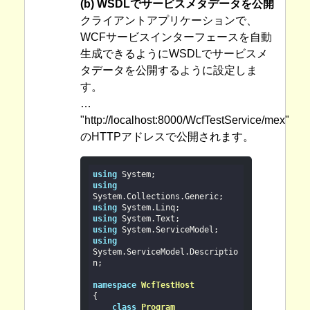
(b) WSDLでサービスメタデータを公開
クライアントアプリケーションで、
WCFサービスインターフェースを自動
生成できるようにWSDLでサービスメ
タデータを公開するように設定しま
す。
…
"http://localhost:8000/WcfTestService/mex"
のHTTPアドレスで公開されます。
using
using
using
using
using
using
System.ServiceModel.Descriptio
n;

namespace
WcfTestHost
{

class
Program