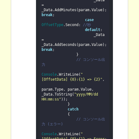
                        _Data 
= 
_Data.AddMinutes(param.Value); 
break
;

case
OffsetType
.Second: 
//秒
default
:

                        _Data 
= 
_Data.AddSeconds(param.Value); 
break
;

                }

// コンソール出
力
Console
.WriteLine(
"
[OffsetData] {0}:{1} => {2}"
, 

param.Type, param.Value, 
_Data.ToString(
"yyyy/MM/dd 
HH:mm:ss"
));

            }

catch
            {

// コンソール出
力 (エラー)
Console
.WriteLine(
"