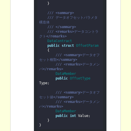
    }

///
<summary>
///
データオフセットパラメタ 
構造体
///
</summary>
///
<remarks>
データコントラ
クト
</remarks>
DataContract
public
struct
OffsetParam
    {

///
<summary>
データオフ
セット種類
</summary>
///
<remarks>
データメン
バ
</remarks>
DataMember
public
OffsetType
Type;

///
<summary>
データオフ
セット値
</summary>
///
<remarks>
データメン
バ
</remarks>
DataMember
public
int
 Value;

    }

}