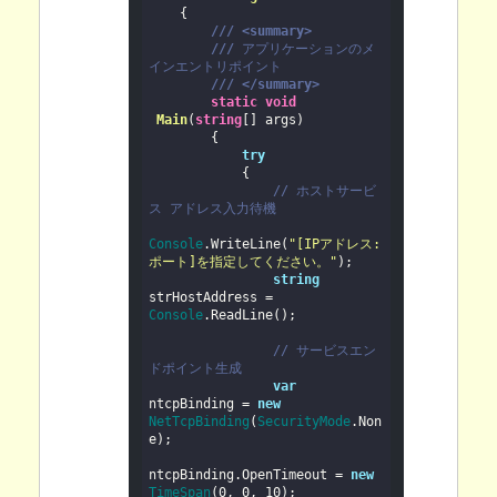
    {

///
<summary>
///
アプリケーションのメ
インエントリポイント
///
</summary>
static
void
Main
(
string
[] args
)

        {

try
            {

// ホストサービ
ス アドレス入力待機
Console
.WriteLine(
"[IPアドレス:
ポート]を指定してください。"
);

string
strHostAddress = 
Console
.ReadLine();

// サービスエン
ドポイント生成
var
ntcpBinding = 
new
NetTcpBinding
(
SecurityMode
.Non
e);

ntcpBinding.OpenTimeout = 
new
TimeSpan
(
0
, 
0
, 
10
);
