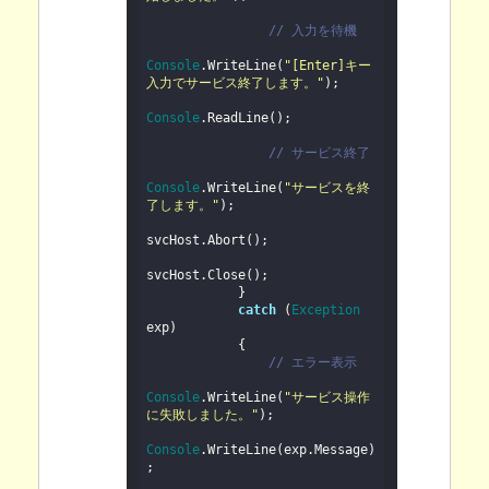
// 入力を待機
Console
.WriteLine(
"[Enter]キー
入力でサービス終了します。"
);

Console
.ReadLine();

// サービス終了
Console
.WriteLine(
"サービスを終
了します。"
);

svcHost.Abort();

svcHost.Close();

            }

catch
 (
Exception 
exp)

            {

// エラー表示
Console
.WriteLine(
"サービス操作
に失敗しました。"
);

Console
.WriteLine(exp.Message)
;
