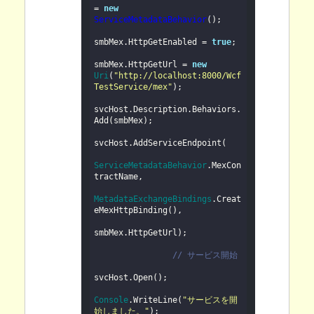
= 
new
ServiceMetadataBehavior
();

smbMex.HttpGetEnabled = 
true
;

smbMex.HttpGetUrl = 
new
Uri
(
"http://localhost:8000/Wcf
TestService/mex"
);

svcHost.Description.Behaviors.
Add(smbMex);

svcHost.AddServiceEndpoint(

ServiceMetadataBehavior
.MexCon
tractName,

MetadataExchangeBindings
.Creat
eMexHttpBinding(),

smbMex.HttpGetUrl);

// サービス開始
svcHost.Open();

Console
.WriteLine(
"サービスを開
始しました。"
);
