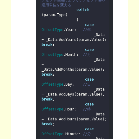
フセット種類によってオフセット値の
適用単位を変える
switch
(param.Type)

                {

case
OffsetType
.Year:   
//年
                        _Data 
= _Data.AddYears(param.Value); 
break
;

case
OffsetType
.Month: 
//月
                        _Data 
= 
_Data.AddMonths(param.Value); 
break
;

case
OffsetType
.Day:    
//日
                        _Data 
= _Data.AddDays(param.Value); 
break
;

case
OffsetType
.Hour:   
//時
                        _Data 
= _Data.AddHours(param.Value); 
break
;

case
OffsetType
.Minute: 
//分