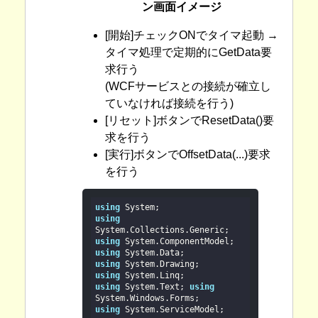
ン画面イメージ
[開始]チェックONでタイマ起動 →
タイマ処理で定期的にGetData要
求行う
(WCFサービスとの接続が確立し
ていなければ接続を行う)
[リセット]ボタンでResetData()要
求を行う
[実行]ボタンでOffsetData(...)要求
を行う
using
using
using
using
using
using
using
 System.Text; 
using
using
 System.ServiceModel;
