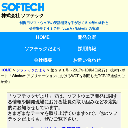
株式会社 ソフテック
制御用ソフトウェアの受託開発を手がけて５４年の経験と
受注案件７４３７件
の実績
（2026年7月末時点）
HOME
開発分野
ソフテックだより
採用情報
会社概要
お問い合わせ
HOME
>
ソフテックだより
>
第２９１号（2017年10月4日発行） 技術レポ
ート「WindowsアプリケーションにおけるWCFを利用したTCP/IP通信のご
紹介」
「ソフテックだより」では、ソフトウェア開発に関す
る情報や開発現場における社員の取り組みなどを定期
的にお知らせしています。
さまざまなテーマを取り上げていますので、他のソフ
テックだよりも、ぜひご覧下さい。