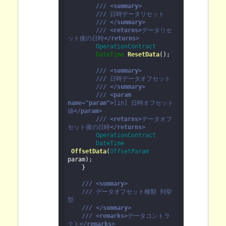
///
<summary>
///
日時データリセット
///
</summary>
///
<returns>
データリセ
ット後の日時
</returns>
OperationContract
DateTime
ResetData
(
)
;

///
<summary>
///
日時データオフセット
///
</summary>
///
<param 
name="param">
[in] 日時オフセット
値
</param>
///
<returns>
データオフ
セット後の日時
</returns>
OperationContract
DateTime
OffsetData
(
OffsetParam
param
)
;

    }

///
<summary>
///
データオフセット種類 列挙
型
///
</summary>
///
<remarks>
データコントラ
クト
</remarks>