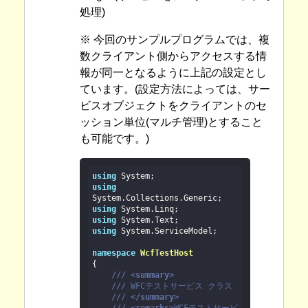
処理)
※ 今回のサンプルプログラムでは、複
数クライアント側からアクセスする情
報が同一となるように上記の設定とし
ています。(設定方法によっては、サー
ビスオブジェクトをクライアントのセ
ッション単位(マルチ管理)とすること
も可能です。)
using
using
using
using
using
 System.ServiceModel;

namespace
WcfTestHost
{

///
<summary>
///
WFCテストサービス クラス
///
</summary>