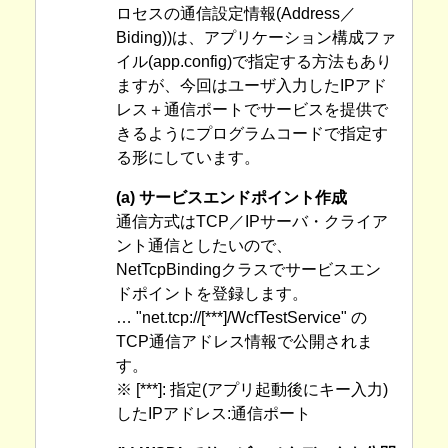
ロセスの通信設定情報(Address／
Biding))は、アプリケーション構成ファ
イル(app.config)で指定する方法もあり
ますが、今回はユーザ入力したIPアド
レス＋通信ポートでサービスを提供で
きるようにプログラムコードで指定す
る形にしています。
(a) サービスエンドポイント作成
通信方式はTCP／IPサーバ・クライア
ント通信としたいので、
NetTcpBindingクラスでサービスエン
ドポイントを登録します。
… "net.tcp://[***]/WcfTestService" の
TCP通信アドレス情報で公開されま
す。
※ [***]: 指定(アプリ起動後にキー入力)
したIPアドレス:通信ポート