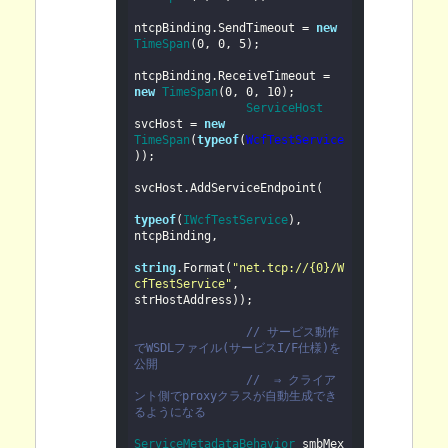
ntcpBinding.SendTimeout = 
new
TimeSpan
(
0
, 
0
, 
5
);

ntcpBinding.ReceiveTimeout = 
new
TimeSpan
(
0
, 
0
, 
10
);

ServiceHost
svcHost = 
new
TimeSpan
(
typeof
(
WcfTestService
));

svcHost.AddServiceEndpoint(

typeof
(
IWcfTestService
), 
ntcpBinding, 

string
.Format(
"net.tcp://{0}/W
cfTestService"
, 
strHostAddress));

// サービス動作
でWSDLファイル(サービスI/F仕様)を
公開
//  ⇒ クライア
ント側でproxyクラスが自動生成でき
るようになる
ServiceMetadataBehavior
 smbMex 