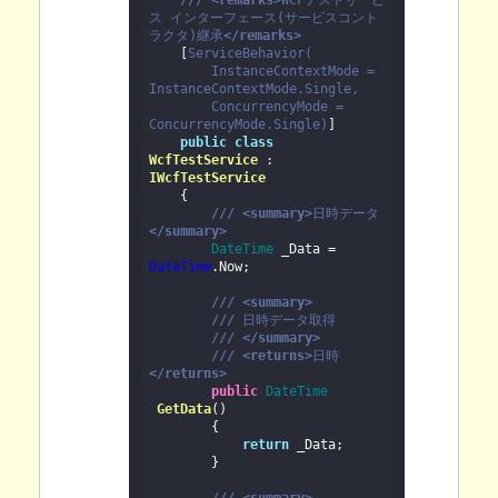
///
<remarks>
WCFテストサービ
ス インターフェース(サービスコント
ラクタ)継承
</remarks>

    [
ServiceBehavior
(

        InstanceContextMode = 
InstanceContextMode
.Single, 

        ConcurrencyMode = 
ConcurrencyMode
.Single)
]

public
class
WcfTestService
 : 
IWcfTestService

    {

///
<summary>
日時データ
</summary>
DateTime
 _Data = 
DateTime
.Now;

///
<summary>
///
日時データ取得
///
</summary>
///
<returns>
日時
</returns>
public
DateTime
GetData
(
)

        {

return
 _Data;

        }
