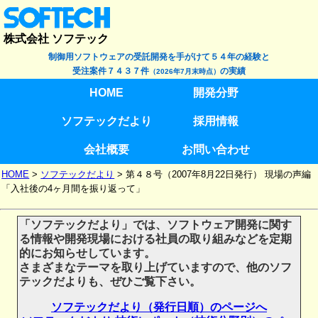
株式会社 ソフテック
制御用ソフトウェアの受託開発を手がけて５４年の経験と
受注案件７４３７件
の実績
（2026年7月末時点）
HOME
開発分野
ソフテックだより
採用情報
会社概要
お問い合わせ
HOME
>
ソフテックだより
>
第４８号（2007年8月22日発行） 現場の声編
「入社後の4ヶ月間を振り返って」
「ソフテックだより」では、ソフトウェア開発に関す
る情報や開発現場における社員の取り組みなどを定期
的にお知らせしています。
さまざまなテーマを取り上げていますので、他のソフ
テックだよりも、ぜひご覧下さい。
ソフテックだより（発行日順）のページへ