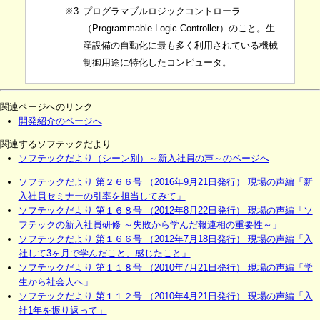
※3
プログラマブルロジックコントローラ
（Programmable Logic Controller）のこと。生
産設備の自動化に最も多く利用されている機械
制御用途に特化したコンピュータ。
関連ページへのリンク
開発紹介のページへ
関連するソフテックだより
ソフテックだより（シーン別）～新入社員の声～のページへ
ソフテックだより 第２６６号 （2016年9月21日発行） 現場の声編「新
入社員セミナーの引率を担当してみて」
ソフテックだより 第１６８号 （2012年8月22日発行） 現場の声編「ソ
フテックの新入社員研修 ～失敗から学んだ報連相の重要性～」
ソフテックだより 第１６６号 （2012年7月18日発行） 現場の声編「入
社して3ヶ月で学んだこと、感じたこと」
ソフテックだより 第１１８号 （2010年7月21日発行） 現場の声編「学
生から社会人へ」
ソフテックだより 第１１２号 （2010年4月21日発行） 現場の声編「入
社1年を振り返って」