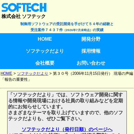
株式会社 ソフテック
制御用ソフトウェアの受託開発を手がけて５４年の経験と
受注案件７４３７件
の実績
（2026年7月末時点）
HOME
開発分野
ソフテックだより
採用情報
会社概要
お問い合わせ
HOME
>
ソフテックだより
>
第３０号（2006年11月15日発行） 現場の声編
「報告の重要性」
「ソフテックだより」では、ソフトウェア開発に関す
る情報や開発現場における社員の取り組みなどを定期
的にお知らせしています。
さまざまなテーマを取り上げていますので、他のソフ
テックだよりも、ぜひご覧下さい。
ソフテックだより（発行日順）のページへ