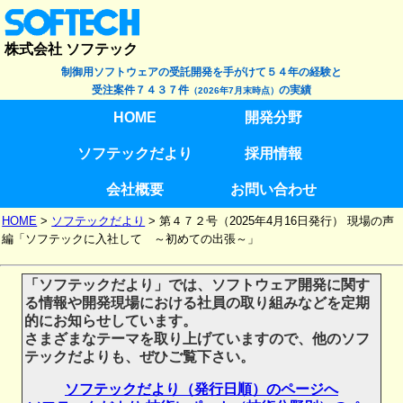
株式会社 ソフテック
制御用ソフトウェアの受託開発を手がけて５４年の経験と
受注案件７４３７件
の実績
（2026年7月末時点）
HOME
開発分野
ソフテックだより
採用情報
会社概要
お問い合わせ
HOME
>
ソフテックだより
>
第４７２号（2025年4月16日発行） 現場の声
編「ソフテックに入社して ～初めての出張～」
「ソフテックだより」では、ソフトウェア開発に関す
る情報や開発現場における社員の取り組みなどを定期
的にお知らせしています。
さまざまなテーマを取り上げていますので、他のソフ
テックだよりも、ぜひご覧下さい。
ソフテックだより（発行日順）のページへ