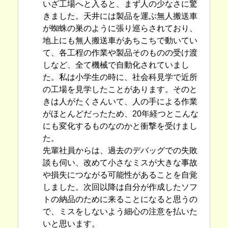
いざ工場へと入ると、まず人の少なさに驚
きました。天井には製品を運ぶ無人搬送車
が蜘蛛の巣のように張り巡らされており、
地上にも無人搬送車があちこちで動いてい
て、各工程の作業や製品そのものの受け渡
しなど、全て機械で自動化されていまし
た。私は小学生の時に、社会科見学で近所
の工場を見学したことがあります。そのと
きは人がたくさんいて、人の手による作業
がほとんどだったため、20年経つとこんな
にも変化するものなのかと衝撃を受けまし
た。
先輩社員からは、過去のデバッグでの失敗
談も伺い、改めて小さなミスが大きな事故
や損失につながる可能性があることを自覚
しました。次回以降は自分が作成したソフ
トの納品のために来ることになると思うの
で、ミスをしないよう細心の注意を払いた
いと思います。