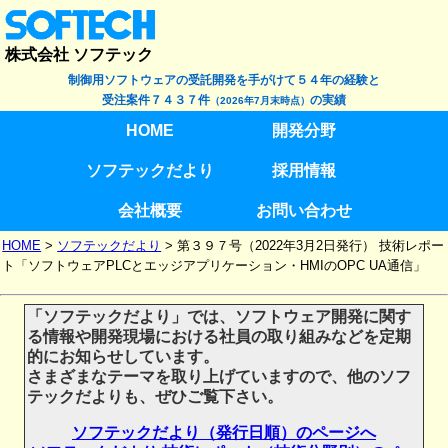
株式会社 ソフテック
制御用ソフトウェアの受託開発を手がけて５４年の経験と
受注案件７４３７件
の実績
（2026年7月末時点）
HOME
開発分野
ソフテックだより
採用情報
会社概要
お問い合わせ
HOME
>
ソフテックだより
>
第３９７号（2022年3月2日発行） 技術レポー
ト「ソフトウェアPLCとエッジアプリケーション・HMIのOPC UA通信」
「ソフテックだより」では、ソフトウェア開発に関す
る情報や開発現場における社員の取り組みなどを定期
的にお知らせしています。
さまざまなテーマを取り上げていますので、他のソフ
テックだよりも、ぜひご覧下さい。
ソフテックだより（発行日順）のページへ