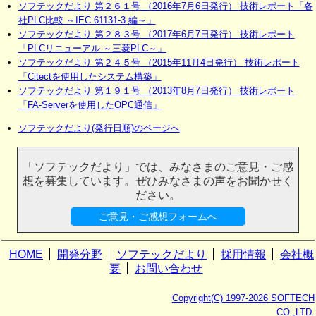
ソフテックだより 第２６１号 （2016年7月6日発行） 技術レポート「各
社PLC比較 ～IEC 61131-3 編～」
ソフテックだより 第２８３号 （2017年6月7日発行） 技術レポート
「PLCリニューアル ～三菱PLC～」
ソフテックだより 第２４５号 （2015年11月4日発行） 技術レポート
「Citectを使用したシステム構築」
ソフテックだより 第１９１号 （2013年8月7日発行） 技術レポート
「FA-Serverを使用したOPC通信」
ソフテックだより(発行日順)のページへ
「ソフテックだより」では、みなさまのご意見・ご感
想を募集しています。ぜひみなさまの声をお聞かせく
ださい。
ご意見・ご感想フォームへ
HOME
開発分野
ソフテックだより
採用情報
会社概
要
お問い合わせ
Copyright(C) 1997-2026 SOFTECH
CO.,LTD.