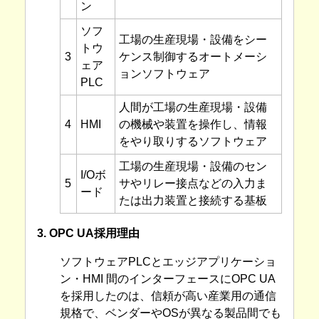
ン
ソフ
工場の生産現場・設備をシー
トウ
3
ケンス制御するオートメーシ
ェア
ョンソフトウェア
PLC
人間が工場の生産現場・設備
4
HMI
の機械や装置を操作し、情報
をやり取りするソフトウェア
工場の生産現場・設備のセン
I/Oボ
5
サやリレー接点などの入力ま
ード
たは出力装置と接続する基板
3. OPC UA採用理由
ソフトウェアPLCとエッジアプリケーショ
ン・HMI 間のインターフェースにOPC UA
を採用したのは、信頼が高い産業用の通信
規格で、ベンダーやOSが異なる製品間でも