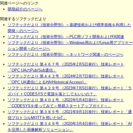
関連ページへのリンク
開発紹介のページへ
関連するソフテックだより
ソフテックだより（技術分野別）～基礎技術および標準規格を利用した
開発～のページへ
ソフテックだより（技術分野別）～PLC用ソフト開発およびFA関連
ソフテックだより（技術分野別）～Windows用およびLinux用アプリケー
ション開発～のページへ
ソフテックだより（技術分野別）～ネットワーク関連～のページへ
ソフテックだより 第４６７号 （2025年2月5日発行） 技術レポート
「OPC UAのPub/Sub通信」
ソフテックだより 第４４３号 （2024年2月7日発行） 技術レポート
「OPC UA通信によるHA(Historical Access)」
ソフテックだより 第４２９号 （2023年7月5日発行） 技術レポート「ラ
ズパイ + CODESYSで電源を落としてもいいの？」
ソフテックだより 第４０１号 （2022年5月4日発行） 技術レポート
「CODESYSを使ってみて～簡易スタートアップガイド～」
ソフテックだより 第３８５号 （2021年9月1日発行） 技術レポート「通
信プロトコルMQTTを用いたIoT」
ソフテックだより 第３４９号 （2020年3月4日発行） 技術レポート「AI
を活用した画像解析ソリューション」