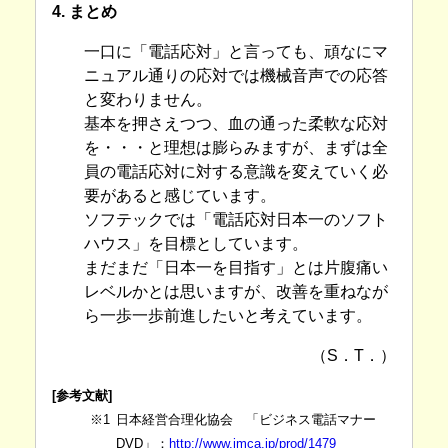
4. まとめ
一口に「電話応対」と言っても、頑なにマ
ニュアル通りの応対では機械音声での応答
と変わりません。
基本を押さえつつ、血の通った柔軟な応対
を・・・と理想は膨らみますが、まずは全
員の電話応対に対する意識を変えていく必
要があると感じています。
ソフテックでは「電話応対日本一のソフト
ハウス」を目標としています。
まだまだ「日本一を目指す」とは片腹痛い
レベルかとは思いますが、改善を重ねなが
ら一歩一歩前進したいと考えています。
（S．T．）
[参考文献]
※1
日本経営合理化協会 「ビジネス電話マナー
DVD」：
http://www.jmca.jp/prod/1479