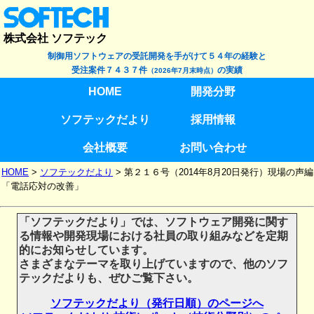
株式会社 ソフテック
制御用ソフトウェアの受託開発を手がけて５４年の経験と
受注案件７４３７件
の実績
（2026年7月末時点）
HOME
開発分野
ソフテックだより
採用情報
会社概要
お問い合わせ
HOME
>
ソフテックだより
>
第２１６号（2014年8月20日発行）現場の声編
「電話応対の改善」
「ソフテックだより」では、ソフトウェア開発に関す
る情報や開発現場における社員の取り組みなどを定期
的にお知らせしています。
さまざまなテーマを取り上げていますので、他のソフ
テックだよりも、ぜひご覧下さい。
ソフテックだより（発行日順）のページへ