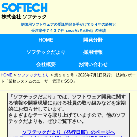
株式会社 ソフテック
制御用ソフトウェアの受託開発を手がけて５４年の経験と
受注案件７４３７件
の実績
（2026年7月末時点）
HOME
開発分野
ソフテックだより
採用情報
会社概要
お問い合わせ
HOME
>
ソフテックだより
>
第５０１号（2026年7月1日発行） 技術レポー
ト「業務システムのユーザー管理とSSO」
「ソフテックだより」では、ソフトウェア開発に関す
る情報や開発現場における社員の取り組みなどを定期
的にお知らせしています。
さまざまなテーマを取り上げていますので、他のソフ
テックだよりも、ぜひご覧下さい。
ソフテックだより（発行日順）のページへ