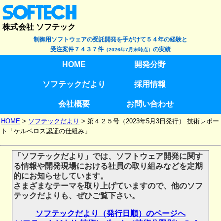
株式会社 ソフテック
制御用ソフトウェアの受託開発を手がけて５４年の経験と
受注案件７４３７件
の実績
（2026年7月末時点）
HOME
開発分野
ソフテックだより
採用情報
会社概要
お問い合わせ
HOME
>
ソフテックだより
>
第４２５号（2023年5月3日発行） 技術レポー
ト「ケルベロス認証の仕組み」
「ソフテックだより」では、ソフトウェア開発に関す
る情報や開発現場における社員の取り組みなどを定期
的にお知らせしています。
さまざまなテーマを取り上げていますので、他のソフ
テックだよりも、ぜひご覧下さい。
ソフテックだより（発行日順）のページへ