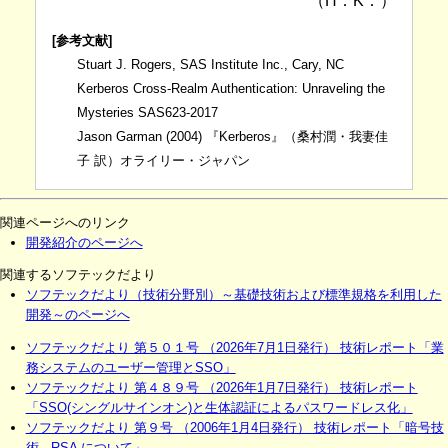
（H．K．）
[参考文献]
Stuart J. Rogers, SAS Institute Inc., Cary, NC
Kerberos Cross-Realm Authentication: Unraveling the
Mysteries SAS623-2017
Jason Garman (2004) 『Kerberos』（桑村潤・我妻佳
子 訳）オライリー・ジャパン
関連ページへのリンク
開発紹介のページへ
関連するソフテックだより
ソフテックだより（技術分野別）～基礎技術および標準規格を利用した
開発～のページへ
ソフテックだより 第５０１号 （2026年7月1日発行） 技術レポート「業
務システムのユーザー管理とSSO」
ソフテックだより 第４８９号 （2026年1月7日発行） 技術レポート
「SSO(シングルサインオン)と生体認証によるパスワードレス化」
ソフテックだより 第９号 （2006年1月4日発行） 技術レポート「暗号技
術 - RSA について」