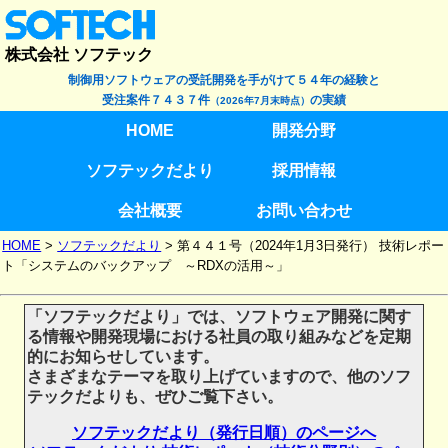
株式会社 ソフテック
制御用ソフトウェアの受託開発を手がけて５４年の経験と
受注案件７４３７件
の実績
（2026年7月末時点）
HOME
開発分野
ソフテックだより
採用情報
会社概要
お問い合わせ
HOME
>
ソフテックだより
>
第４４１号（2024年1月3日発行） 技術レポー
ト「システムのバックアップ ～RDXの活用～」
「ソフテックだより」では、ソフトウェア開発に関す
る情報や開発現場における社員の取り組みなどを定期
的にお知らせしています。
さまざまなテーマを取り上げていますので、他のソフ
テックだよりも、ぜひご覧下さい。
ソフテックだより（発行日順）のページへ