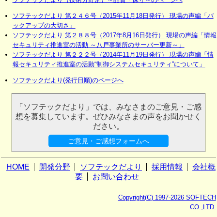
ソフテックだより 第２４６号（2015年11月18日発行） 現場の声編「バ
ックアップの大切さ」
ソフテックだより 第２８８号（2017年8月16日発行） 現場の声編「情報
セキュリティ推進室の活動 ～八戸事業所のサーバー更新～」
ソフテックだより 第２２２号（2014年11月19日発行） 現場の声編「情
報セキュリティ推進室の活動“制御システムセキュリティ”について」
ソフテックだより(発行日順)のページへ
「ソフテックだより」では、みなさまのご意見・ご感
想を募集しています。ぜひみなさまの声をお聞かせく
ださい。
ご意見・ご感想フォームへ
HOME
開発分野
ソフテックだより
採用情報
会社概
要
お問い合わせ
Copyright(C) 1997-2026 SOFTECH
CO.,LTD.