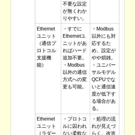
不要な設定
が無くわか
りやすい。
Ethernet
・すでに
・Modbus
ユニット
Ethernetユ
以外にも対
（通信プ
ニットがあ
応するた
ロトコル
ればハード
め、設定が
支援機
追加不要。
やや煩雑。
能）
・Modbus
・ユニバー
以外の通信
サルモデル
方式への変
QCPUでな
更も可能。
いと通信速
度が低下す
る場合があ
る。
Ethernet
・プロトコ
・処理の流
ユニット
ルに囚われ
れが見えづ
（ラダー
ない柔軟な
らく、改造