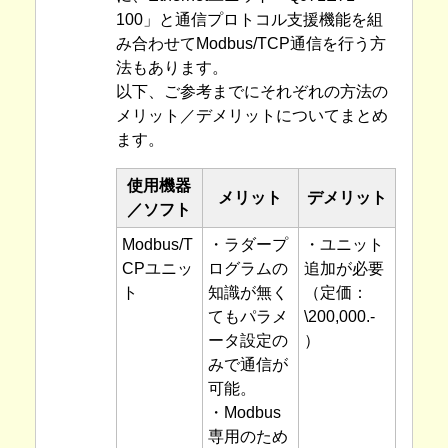
100」と通信プロトコル支援機能を組
み合わせてModbus/TCP通信を行う方
法もあります。
以下、ご参考までにそれぞれの方法の
メリット／デメリットについてまとめ
ます。
使用機器
メリット
デメリット
／ソフト
Modbus/T
・ラダープ
・ユニット
CPユニッ
ログラムの
追加が必要
ト
知識が無く
（定価：
てもパラメ
\200,000.-
ータ設定の
）
みで通信が
可能。
・Modbus
専用のため