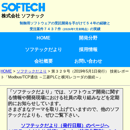
株式会社 ソフテック
制御用ソフトウェアの受託開発を手がけて５４年の経験と
受注案件７４３７件
の実績
（2026年7月末時点）
HOME
開発分野
ソフテックだより
採用情報
会社概要
お問い合わせ
HOME
>
ソフテックだより
>
第３２９号（2019年5月1日発行） 技術レポー
ト「Modbus/TCP通信 ～三菱PLCと横河レコーダの接続～」
「ソフテックだより」では、ソフトウェア開発に関す
る情報や開発現場における社員の取り組みなどを定期
的にお知らせしています。
さまざまなテーマを取り上げていますので、他のソフ
テックだよりも、ぜひご覧下さい。
ソフテックだより（発行日順）のページへ