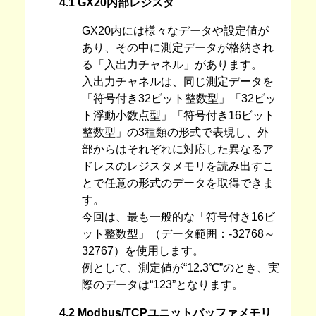
4.1 GX20内部レジスタ
GX20内には様々なデータや設定値が
あり、その中に測定データが格納され
る「入出力チャネル」があります。
入出力チャネルは、同じ測定データを
「符号付き32ビット整数型」「32ビッ
ト浮動小数点型」「符号付き16ビット
整数型」の3種類の形式で表現し、外
部からはそれぞれに対応した異なるア
ドレスのレジスタメモリを読み出すこ
とで任意の形式のデータを取得できま
す。
今回は、最も一般的な「符号付き16ビ
ット整数型」（データ範囲：-32768～
32767）を使用します。
例として、測定値が“12.3℃”のとき、実
際のデータは“123”となります。
4.2 Modbus/TCPユニットバッファメモリ