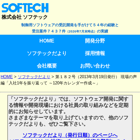
株式会社 ソフテック
制御用ソフトウェアの受託開発を手がけて５４年の経験と
受注案件７４３７件
の実績
（2026年7月末時点）
HOME
開発分野
ソフテックだより
採用情報
会社概要
お問い合わせ
HOME
>
ソフテックだより
>
第１８２号（2013年3月19日発行） 現場の声
編「入社1年を振り返って ～120年カレンダー作成～」
「ソフテックだより」では、ソフトウェア開発に関す
る情報や開発現場における社員の取り組みなどを定期
的にお知らせしています。
さまざまなテーマを取り上げていますので、他のソフ
テックだよりも、ぜひご覧下さい。
ソフテックだより（発行日順）のページへ