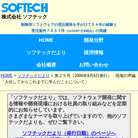
株式会社 ソフテック
制御用ソフトウェアの受託開発を手がけて５４年の経験と
受注案件７４３７件
の実績
（2026年7月末時点）
HOME
開発分野
ソフテックだより
採用情報
会社概要
お問い合わせ
HOME
>
ソフテックだより
>
第２５号（2006年9月6日発行） 現場の声編
「入社してからこれまでに学んだことについて」
「ソフテックだより」では、ソフトウェア開発に関す
る情報や開発現場における社員の取り組みなどを定期
的にお知らせしています。
さまざまなテーマを取り上げていますので、他のソフ
テックだよりも、ぜひご覧下さい。
ソフテックだより（発行日順）のページへ