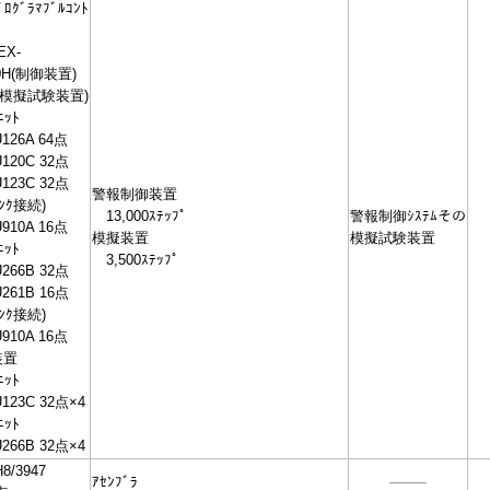
ﾛｸﾞﾗﾏﾌﾞﾙｺﾝﾄ
EX-
0H(制御装置)
H(模擬試験装置)
ｯﾄ
26A 64点
20C 32点
23C 32点
警報制御装置
ﾘﾝｸ接続)
13,000ｽﾃｯﾌﾟ
警報制御ｼｽﾃﾑその
10A 16点
模擬装置
模擬試験装置
ｯﾄ
3,500ｽﾃｯﾌﾟ
66B 32点
61B 16点
ﾘﾝｸ接続)
10A 16点
装置
ｯﾄ
23C 32点×4
ｯﾄ
66B 32点×4
8/3947
ｱｾﾝﾌﾞﾗ