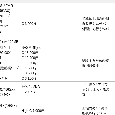
TSU FMR-
486SX)
ﾎﾞｰﾄﾞ
半導体工場内の制
0)
C 3,000行
御監視をﾏﾙﾁﾀｽｸ
32C×2
処理にて行うｼｽﾃﾑ
2
ﾞｨｽｸ 120MB
37451
SASM 4Byte
PC-9801
C 18,200行
1
C 10,200行
試験するための模
ﾄﾞ
C 10,800行
擬周辺機器
信拡張ﾎﾞｰﾄﾞ
C 4,600行
C 3,500行
ｰﾌﾞﾙ
C 3,100行
バラ線をｾﾐｵｰﾄで
ｱｾﾝﾌﾞﾗ 8KB
1(486SX)
ｺﾈｸﾀに圧入する装
C 200KB
ﾝﾄﾛｰﾗｰ
置
01B(486SX)
工場内のｶﾞｽ漏れ
High-C 7,000行
監視を行うｼｽﾃﾑ