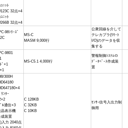
ﾆｯﾄ
23C 32点×4
ﾆｯﾄ
66B 32点×4
公衆回線を介して
PC-98ｼﾘｰｽﾞ
MS-C
テレカプラ(ﾘﾓｰﾄ
32C
MASM 9,000行
I/O)のデータを収
集する
PC-9801
警報制御ｼｽﾃﾑの
1
MS-C5.1 4,000行
ﾃﾞｰﾀﾍﾞｰｽ作成装
ﾄﾞ×1
置
×1
8/300H
D64180
D647180×4
ﾘﾝﾀｰ
2×2
C 128KB
ｾﾝｻｰ信号入出力制
ﾍﾞﾙ通信×3
C 32KB
御用
液晶表示機
C 10KB
合成装置
)入力 2040点
)入力 8160点