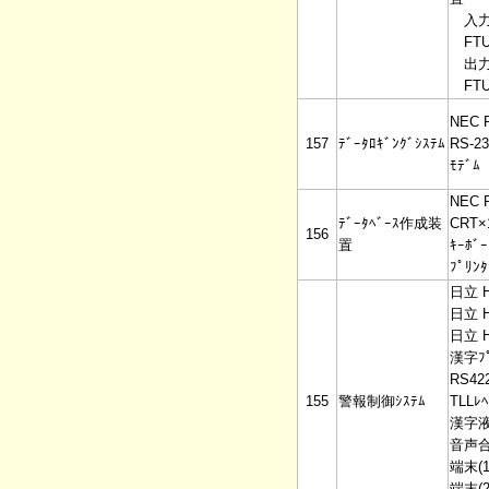
入力ﾕ
FTU1
出力ﾕ
FTU2
NEC 
157
ﾃﾞｰﾀﾛｷﾞﾝｸﾞｼｽﾃﾑ
RS-2
ﾓﾃﾞﾑ
NEC 
ﾃﾞｰﾀﾍﾞｰｽ作成装
CRT×
156
置
ｷｰﾎﾞｰ
ﾌﾟﾘﾝﾀ
日立 H
日立 H
日立 H
漢字ﾌﾟ
RS42
155
警報制御ｼｽﾃﾑ
TLLﾚ
漢字
音声
端末(1
端末(2