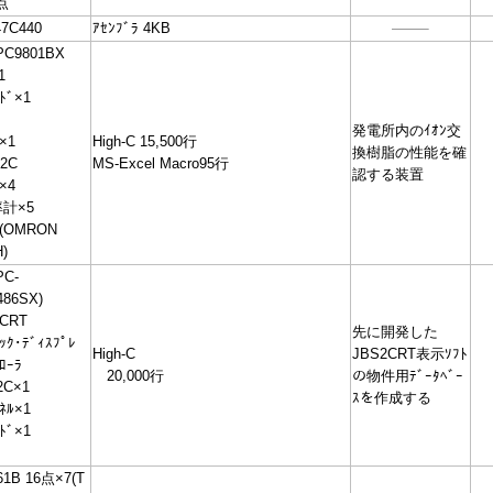
点
7C440
ｱｾﾝﾌﾞﾗ 4KB
PC9801BX
1
ﾄﾞ×1
発電所内のｲｵﾝ交
×1
High-C 15,500行
換樹脂の性能を確
32C
MS-Excel Macro95行
認する装置
×4
計×5
ｻ(OMRON
)
PC-
486SX)
ﾞCRT
先に開発した
ｯｸ･ﾃﾞｨｽﾌﾟﾚ
High-C
JBS2CRT表示ｿﾌﾄ
ﾛｰﾗ
20,000行
の物件用ﾃﾞｰﾀﾍﾞｰ
2C×1
ｽを作成する
ﾈﾙ×1
ﾄﾞ×1
61B 16点×7(T