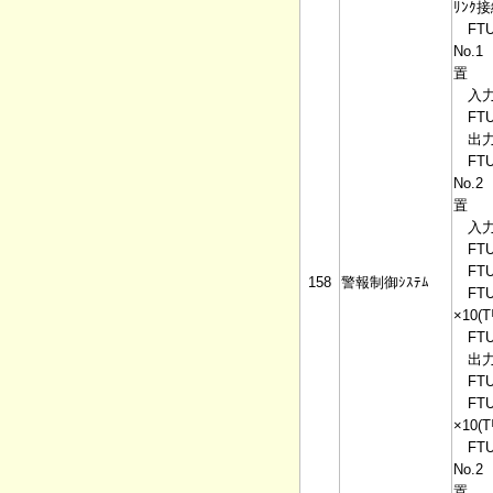
ﾘﾝｸ接
FTU9
No.
置
入力ﾕ
FTU1
出力ﾕ
FTU2
No.
置
入力ﾕ
FTU1
FTU1
158
警報制御ｼｽﾃﾑ
FTU1
×10(
FTU9
出力ﾕ
FTU2
FTU2
×10(
FTU9
No.
置