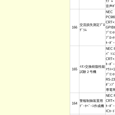
ﾓﾃﾞﾑ
音声ﾎﾞ
NEC
PC98
CRT×
交流損失測定ﾌﾟﾛ
166
GPIB
ｸﾞﾗﾑ
ﾌﾟﾘﾝﾀ
ﾌﾟﾛｯﾀ
ｷｰﾎﾞｰ
NEC 
ﾊﾟ ｿｺ
CRT×
ｷｰﾎﾞｰ
ｲｵﾝ交換樹脂性能
165
ﾏｳｽ×1
試験２号機
ﾌﾟﾘﾝﾀ
RS-2
ﾎﾟﾝﾌﾟ
導電率
NEC 
警報制御装置用
CRT×
164
ﾃﾞｰﾀﾍﾞｰｽ作成機
ｷｰﾎﾞｰ
ICｶ