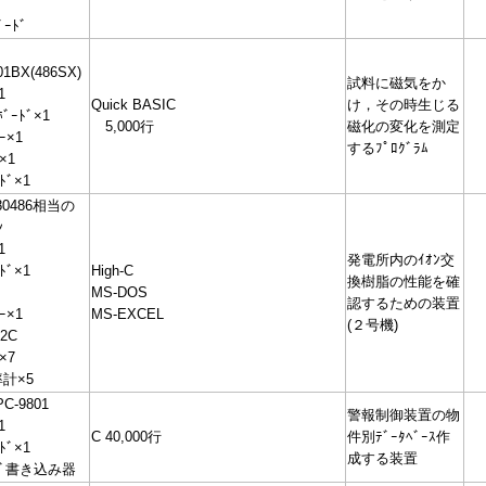
ｰﾄﾞ
01BX(486SX)
試料に磁気をか
1
Quick BASIC
け，その時生じる
ﾎﾞｰﾄﾞ×1
5,000行
磁化の変化を測定
ｰ×1
するﾌﾟﾛｸﾞﾗﾑ
×1
ﾄﾞ×1
80486相当の
ﾝ
1
発電所内のｲｵﾝ交
ﾄﾞ×1
High-C
換樹脂の性能を確
MS-DOS
認するための装置
ｰ×1
MS-EXCEL
(２号機)
32C
×7
計×5
PC-9801
警報制御装置の物
1
C 40,000行
件別ﾃﾞｰﾀﾍﾞｰｽ作
ﾄﾞ×1
成する装置
ｰﾄﾞ書き込み器