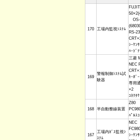
FUJI
50×2(
OS-9
(6803
170
工場内監視ｼｽﾃﾑ
RS-2
CRT×
ｼｰｹﾝｻ
ﾊｰﾄﾞﾃ
三菱 M
NEC 
CRT×
警報制御ｼｽﾃﾑ試
169
ｷｰﾎﾞｰ
験器
専用通
×2
ｺﾈｸﾀｹ
Z80
168
半自動整線装置
PC980
ﾊﾟﾙｽｺ
NEC
FC98
工場内ｶﾞｽ監視ｼ
167
ｼｰｹﾝｻ
ｽﾃﾑ