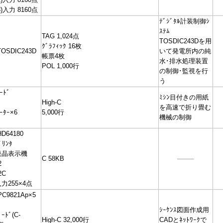
)入力 8160点
ﾃﾞｼﾞﾀﾙ計装制御ｼ
ｽﾃﾑ
TAG 1,024点
TOSDIC243Dを用
ｸﾞﾗﾌｨｯｸ 16枚
OSDIC243D
いて発電所内の純
帳票4枚
水･排水処理装置
POL 1,000行
の制御･監視を行
う
ｰﾄﾞ
ﾐｼﾝ目付きの用紙
High-C
を高速で折り畳む
ｰﾀｰ×6
5,000行
機械の制御
D64180
ﾘﾝﾀ
液晶表示機
C 58KB
2
2C
力255×4点
PC9821Ap×5
ｼｰｹﾝｽ図面作成用
ｰﾄﾞ(C-
High-C 32,000行
CADとﾈｯﾄﾜｰｸで