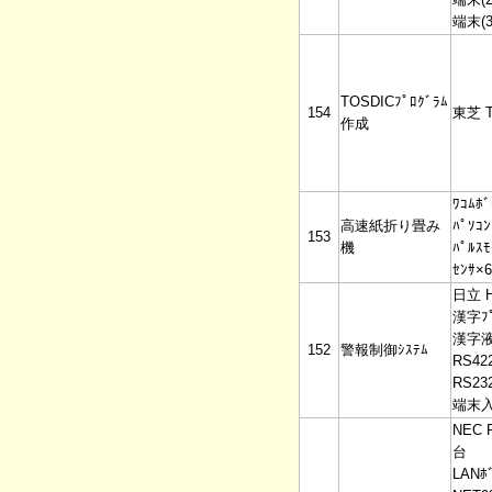
端末(3
TOSDICﾌﾟﾛｸﾞﾗﾑ
154
東芝 T
作成
ﾜｺﾑﾎﾞ
高速紙折り畳み
ﾊﾟｿｺﾝ
153
機
ﾊﾟﾙｽﾓ
ｾﾝｻ×6
日立 H
漢字ﾌﾟ
漢字
152
警報制御ｼｽﾃﾑ
RS42
RS23
端末入
NEC 
台
LANﾎﾞ