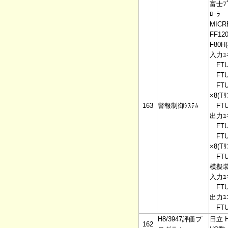
富士ﾌﾟ
ﾛｰﾗ
MICR
FF12
F80
入力ﾕﾆ
FTU1
FTU1
FTU1
×8(T
163
警報制御ｼｽﾃﾑ
FTU9
出力ﾕﾆ
FTU2
FTU2
×8(T
FTU9
模擬
入力ﾕﾆ
FTU1
出力ﾕﾆ
FTU2
H8/3947評価プ
日立 H
162