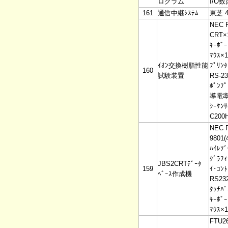
ログラム
I/O数
161
通信中継ｼｽﾃﾑ
東芝 4
NEC 
CRT×
ｷｰﾎﾞｰ
ﾏｳｽ×1
ｲｵﾝ交換樹脂性能
ﾌﾟﾘﾝﾀ
160
試験装置
RS-2
ﾎﾟﾝﾌﾟ
導電率
ｼｰｹﾝ
C200H
NEC 
9801(
ﾊｲﾚｿ
ｸﾞﾗﾌｨ
JBS2CRTﾃﾞｰﾀ
159
ｲ･ｺﾝﾄ
ﾍﾞｰｽ作成機
RS23
ﾀｯﾁﾊﾟ
ｷｰﾎﾞｰ
ﾏｳｽ×1
FTU2