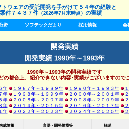
フトウェアの受託開発を手がけて５４年の経験と
案件７４３７件
の実績
（2026年7月末時点）
分野
ソフテックだより
採用情報
会
開発実績
開発実績 1990年～1993年
1990年～1993年の開発実績です
どの都合上、紹介できない内容･実績がございますので
６年
１９８７年～１９８９年
１９９０年～１９９３年
１
７年
１９９８年～１９９９年
２０００年～２００１年
２
５年
２００６年～２００７年
２００８年～２００９年
２
３年
２０１４年～２０１５年
２０１６年～２０１７年
２
１年
２０２２年～２０２３年
２０２４年～２０２５年
２
構成情報
言語・開発規模等
解説