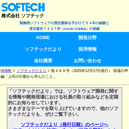
株式会社 ソフテック
制御用ソフトウェアの受託開発を手がけて５４年の経験と
受注案件７４３７件
の実績
（2026年7月末時点）
HOME
開発分野
ソフテックだより
採用情報
会社概要
お問い合わせ
HOME
>
ソフテックだより
>
第４８８号（2025年12月17日発行） 現場の声
編「上司の行動から学んだこと」
「ソフテックだより」では、ソフトウェア開発に関す
る情報や開発現場における社員の取り組みなどを定期
的にお知らせしています。
さまざまなテーマを取り上げていますので、他のソフ
テックだよりも、ぜひご覧下さい。
ソフテックだより（発行日順）のページへ