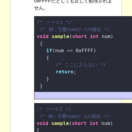
0xFFFFだとしても正しく処理されま
せん。
/* ソース1 */
/* 例：引数numが-1の場合 */
void
sample
(
short
int
 num
)
 {

if
(num == 
0xFFFF
) 

　　{

/* ここに入らない */
return
; 

　　}

 }
/* ソース2 */
/* 例：引数numが-1の場合 */
void
sample
(
short
int
 num
)

{
