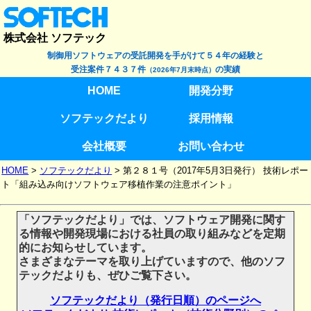
株式会社 ソフテック
制御用ソフトウェアの受託開発を手がけて５４年の経験と
受注案件７４３７件
の実績
（2026年7月末時点）
HOME
開発分野
ソフテックだより
採用情報
会社概要
お問い合わせ
HOME
>
ソフテックだより
>
第２８１号（2017年5月3日発行） 技術レポー
ト「組み込み向けソフトウェア移植作業の注意ポイント」
「ソフテックだより」では、ソフトウェア開発に関す
る情報や開発現場における社員の取り組みなどを定期
的にお知らせしています。
さまざまなテーマを取り上げていますので、他のソフ
テックだよりも、ぜひご覧下さい。
ソフテックだより（発行日順）のページへ