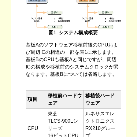
図1. システム構成概要
基板Aのソフトウェア移植前後のCPUおよ
び周辺ICの相違の一部を表1に示します。
基板BのCPUも基板Aと同じですが、周辺
ICの構成や移植前のシステムクロックが異
なります。基板Bについては省略します。
移植前ハードウ
移植後ハード
項目
ェア
ウェア
東芝
ルネサスエレ
TLCS-900Lシ
クトロニクス
CPU
リーズ
RX210グルー
16ビットCPU
プ