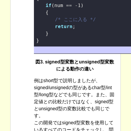
if
(num == 
-1
)

　　{

/* ここに入る */
return
;

　　}

}
図3. signed型変数とunsigned型変数
による動作の違い
例はshort型で説明しましたが、
signed/unsignedの型があるchar型/int
型/long型などでも同じです。また、固
定値との比較だけではなく、signed型
とunsigned型の変数比較でも同じで
す。
この開発ではsigned型変数を使用して
いるすべてのコードをチェックし、問