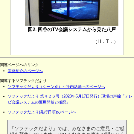
図2. 四谷のTV会議システムから見た八戸
（H．T．）
関連ページへのリンク
開発紹介のページへ
関連するソフテックだより
ソフテックだより（シーン別）～社内活動～のページへ
ソフテックだより 第４２６号（2023年5月17日発行）現場の声編「テレ
ビ会議システムの運用開始と撤廃」
ソフテックだより(発行日順)のページへ
「ソフテックだより」では、みなさまのご意見・ご感