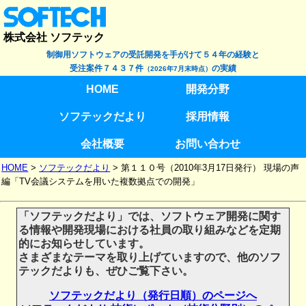
株式会社 ソフテック
制御用ソフトウェアの受託開発を手がけて５４年の経験と
受注案件７４３７件
の実績
（2026年7月末時点）
HOME
開発分野
ソフテックだより
採用情報
会社概要
お問い合わせ
HOME
>
ソフテックだより
>
第１１０号（2010年3月17日発行） 現場の声
編「TV会議システムを用いた複数拠点での開発」
「ソフテックだより」では、ソフトウェア開発に関す
る情報や開発現場における社員の取り組みなどを定期
的にお知らせしています。
さまざまなテーマを取り上げていますので、他のソフ
テックだよりも、ぜひご覧下さい。
ソフテックだより（発行日順）のページへ