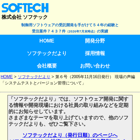
株式会社 ソフテック
制御用ソフトウェアの受託開発を手がけて５４年の経験と
受注案件７４３７件
の実績
（2026年7月末時点）
HOME
開発分野
ソフテックだより
採用情報
会社概要
お問い合わせ
HOME
>
ソフテックだより
>
第６号（2005年11月16日発行） 現場の声編
「システムテストとバージョン管理について」
「ソフテックだより」では、ソフトウェア開発に関す
る情報や開発現場における社員の取り組みなどを定期
的にお知らせしています。
さまざまなテーマを取り上げていますので、他のソフ
テックだよりも、ぜひご覧下さい。
ソフテックだより（発行日順）のページへ